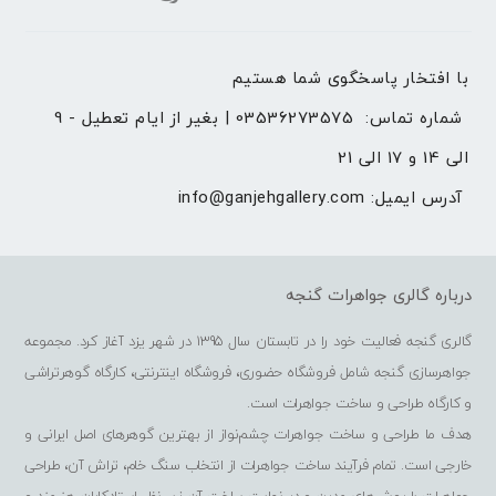
با افتخار پاسخگوی شما هستیم 
شماره تماس: 
03536273575 | بغیر از ایام تعطیل - 9 
الی 14 و 17 الی 21
آدرس ایمیل: 
info@ganjehgallery.com
درباره گالری جواهرات گنجه
گالری گنجه فعالیت خود را در تابستان سال 1395 در شهر یزد آغاز کرد. مجموعه
جواهرسازی گنجه شامل فروشگاه حضوری، فروشگاه اینترنتی، کارگاه گوهرتراشی
و کارگاه طراحی و ساخت جواهرات است.
هدف ما طراحی و ساخت جواهرات چشم‌نواز از بهترین گوهرهای اصل ایرانی و
خارجی است. تمام فرآیند ساخت جواهرات از انتخاب سنگ خام، تراش آن، طراحی
جواهرات با روش‌های مدرن و در نهایت ساخت آن زیر نظر استادکاران هنرمند و