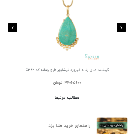
›
‹
گردنبند طلای زنانه فیروزه نیشابور طرح چمانه کد G362
132065600 تومان
مطالب
مرتبط
راهنمای خرید طلا یزد