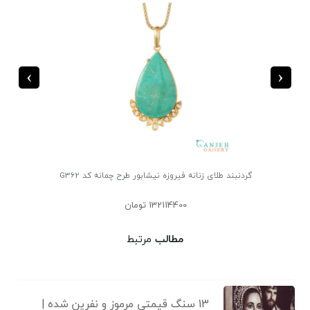
›
‹
گردنبند طلای زنانه فیروزه نیشابور طرح چمانه کد G362
132114400 تومان
مطالب
مرتبط
13 سنگ قیمتی مرموز و نفرین شده |