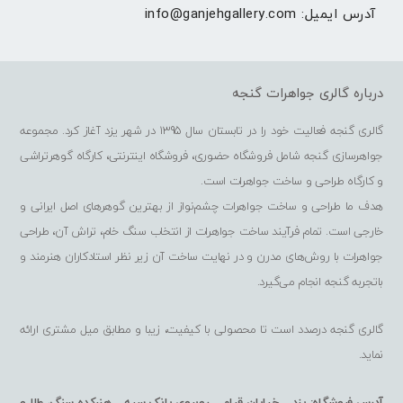
آدرس ایمیل: 
info@ganjehgallery.com
درباره گالری جواهرات گنجه
گالری گنجه فعالیت خود را در تابستان سال 1395 در شهر یزد آغاز کرد. مجموعه
جواهرسازی گنجه شامل فروشگاه حضوری، فروشگاه اینترنتی، کارگاه گوهرتراشی
و کارگاه طراحی و ساخت جواهرات است.
هدف ما طراحی و ساخت جواهرات چشم‌نواز از بهترین گوهرهای اصل ایرانی و
خارجی است. تمام فرآیند ساخت جواهرات از انتخاب سنگ خام، تراش آن، طراحی
جواهرات با روش‌های مدرن و در نهایت ساخت آن زیر نظر استادکاران هنرمند و
باتجربه گنجه انجام می‌گیرد.
گالری گنجه درصدد است تا محصولی با کیفیت، زیبا و مطابق میل مشتری ارائه
نماید.
آدرس فروشگاه: یزد – خیابان قیام – روبروی بانک سپه – هنرکده سنگ، طلا و