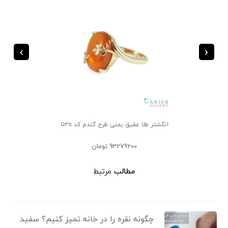
›
‹
انگشتر عقیق زنانه طلا طرح لیانا کد G307
87731200 تومان
مطالب
مرتبط
چگونه نقره را در خانه تمیز کنیم؟ سفید