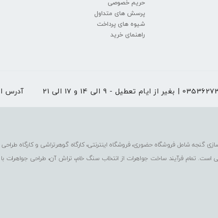
حریم خصوصی
پرسش های متداول
شیوه های پرداخت
راهنمای خرید
 از ایام تعطیل - 9 الی 14 و 17 الی 21
آدرس ا
ی است. تمام فرآیند ساخت جواهرات از انتخاب سنگ خام، تراش آن، طراحی جواهرات با