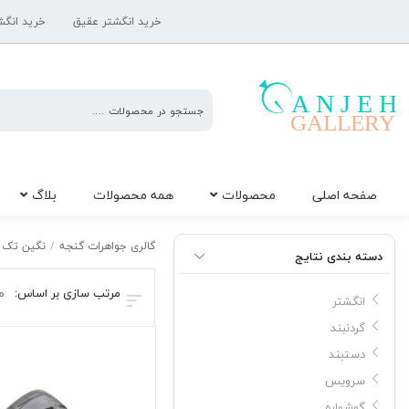
خرید انگشتر عقیق
خرید انگش
گالری
صفحه اصلی
محصولات
همه محصولات
بلاگ
جواهرات
گنجه
نگین در
گالری جواهرات گنجه
/
نگین تک
دسته بندی نتایج
مرتب سازی بر اساس:
م
انگشتر
گردنبند
دستبند
سرویس
گوشواره