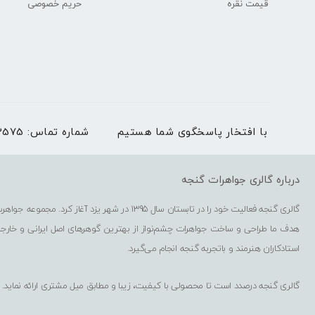
قیمت نقره
حریم خصوصی
با افتخار پاسخگوی شما هستیم
شماره تماس:
03536273575 | بغیر
درباره گالری جواهرات گنجه
گالری گنجه فعالیت خود را در تابستان سال 1395 در شهر یزد آغاز کرد. مجموعه جواهرسازی گنجه شامل فروشگاه حضوری، فروشگاه اینترنتی، کارگاه گوهرتراشی و کارگاه طراحی و ساخت جواهرات است.
هدف ما طراحی و ساخت جواهرات چشم‌نواز از بهترین گوهرهای اصل ایرانی و خارج
استادکاران هنرمند و باتجربه گنجه انجام می‌گیرد.
گالری گنجه درصدد است تا محصولی با کیفیت، زیبا و مطابق میل مشتری ارائه نماید.