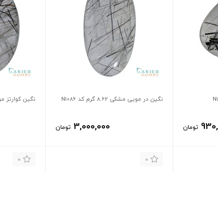
نگین در مویی مشکی 8.62 گرم کد N1086
نگین کوارتز موی
3,000,000
930
تومان
تومان
0
0