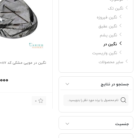
نگین تک
نگین فیروزه
نگین عقیق
نگین یشم
نگین در
نگین واریسیت
سایر محصولات
نگین در مویی مشکی کد N1087
,000
جستجو در نتایج
0
جنسیت