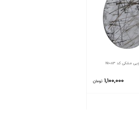
ی مشکی کد N1083
1,100,000
تومان