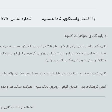
با افتخار پاسخگوی شما هستیم
شماره تماس:
03536273575 | بغیر
درباره گالری جواهرات گنجه
گالری گنجه فعالیت خود را در تابستان سال 1395 در شهر یزد آغاز کرد. مجموعه جواهرسازی گنجه شامل فروشگاه حضوری، فروشگاه اینترنتی، کارگاه گوهرتراشی و کارگاه طراحی و ساخت جواهرات است.
هدف ما طراحی و ساخت جواهرات چشم‌نواز از بهترین گوهرهای اصل ایرانی و خارج
استادکاران هنرمند و باتجربه گنجه انجام می‌گیرد.
گالری گنجه درصدد است تا محصولی با کیفیت، زیبا و مطابق میل مشتری ارائه نماید.
آدرس فروشگاه: یزد – خیابان قیام – روبروی بانک سپه – هنرکده سنگ، طلا و نقره
استفاده از مطالب گالری جو