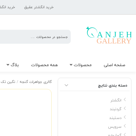
خرید انگشتر عقیق
خرید انگش
گالری
صفحه اصلی
محصولات
همه محصولات
بلاگ
جواهرات
گنجه
نگین کوارتز صورتی
گالری جواهرات گنجه
/
نگین تک
دسته بندی نتایج
انگشتر
گردنبند
دستبند
سرویس
گوشواره