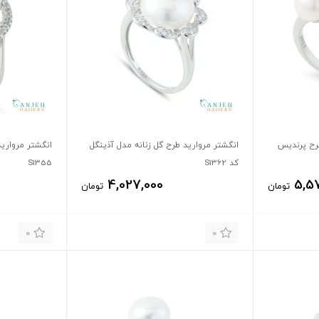
طرح پرندیس
انگشتر مروارید طرح گل زنانه مدل آذینگل
انگشتر مرواری
کد S1362
S1355
4,027,000
5,57
تومان
تومان
0
0