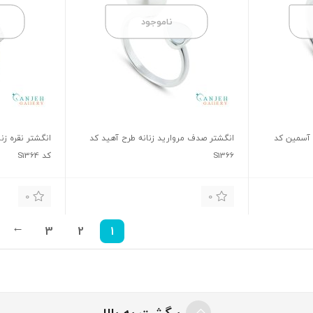
ناموجود
 آسمین کد
انگشتر صدف مروارید زنانه طرح آهید کد
انگشتر نقره زن
S1366
کد S1364
0
0
3
2
1
→
برگشت به بالا