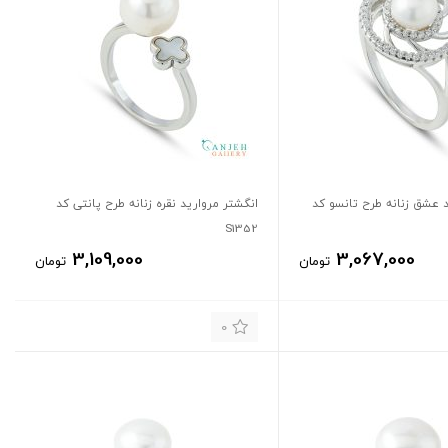
د عشق زنانه طرح تانسو کد
انگشتر مروارید نقره زنانه طرح پانتی کد
S1352
3,109,000
3,067,000
تومان
تومان
0