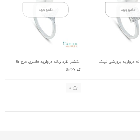
ناموجود
ناموجود
انه مروارید پرورشی تیتک
انگشتر نقره زنانه مروارید فانتزی طرح آلا
کد S1367
0