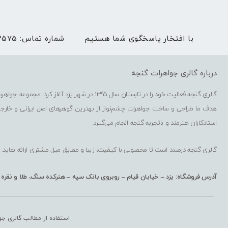
با افتخار پاسخگوی شما هستیم
شماره تماس:
03536273575 | بغیر
درباره گالری جواهرات گنجه
گالری گنجه فعالیت خود را در تابستان سال 1395 در شهر یزد آغاز کرد. مجموعه جواهرسازی گنجه شامل فروشگاه حضوری، فروشگاه اینترنتی، کارگاه گوهرتراشی و کارگاه طراحی و ساخت جواهرات است.
هدف ما طراحی و ساخت جواهرات چشم‌نواز از بهترین گوهرهای اصل ایرانی و خارج
استادکاران هنرمند و باتجربه گنجه انجام می‌گیرد.
گالری گنجه درصدد است تا محصولی با کیفیت، زیبا و مطابق میل مشتری ارائه نماید.
آدرس فروشگاه: یزد – خیابان قیام – روبروی بانک سپه – هنرکده سنگ، طلا و نقره
استفاده از مطالب گالری جو