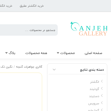
خرید انگشتر عقیق
خرید انگش
گالری
صفحه اصلی
محصولات
همه محصولات
بلاگ
جواهرات
گنجه
نگین کوارتز دودی
گالری جواهرات گنجه
/
نگین تک
دسته بندی نتایج
انگشتر
گردنبند
دستبند
سرویس
گوشواره