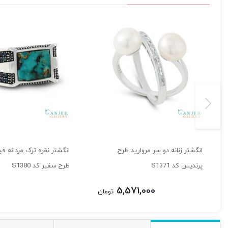
انگشتر زنانه دو سر مروارید طرح
انگشتر نقره ترک مردانه فی
پرندیس کد S1371
طرح سفیر کد S1380
5,571,000
تومان