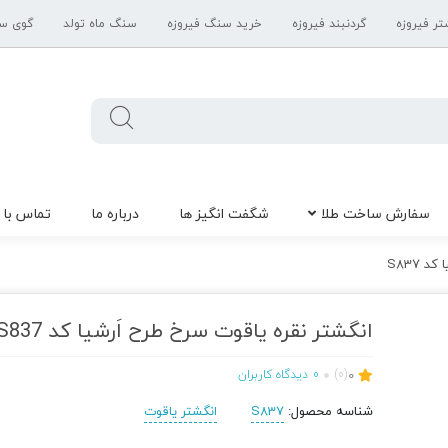
تر فیروزه
گردنبند فیروزه
خرید سنگ فیروزه
سنگ ماه تولد
گوی س
سفارش ساخت طلا
شگفت انگیز ها
درباره ما
تماس با 
 S837
انگشتر نقره یاقوت سرخ طرح اَرشیا کد S837
0
(0)
0
دیدگاه کاربران
شناسه محصول:
S837
انگشتر یاقوت