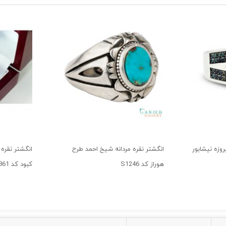
روزه نیشابور
انگشتر نقره مردانه شیخ احمد طرح
انگشتر نقره
هوراز کد S1246
کبود کد S861