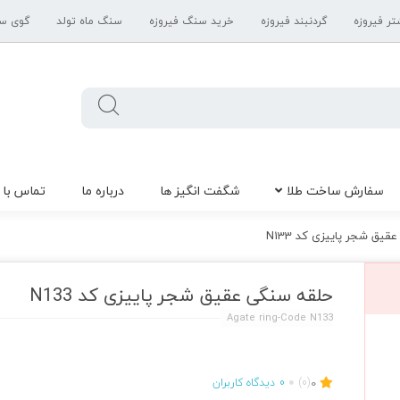
تر فیروزه
گردنبند فیروزه
خرید سنگ فیروزه
سنگ ماه تولد
گوی س
سفارش ساخت طلا
شگفت انگیز ها
درباره ما
تماس با 
یق شجر پاییزی کد N133
حلقه سنگی عقیق شجر پاییزی کد N133
Agate ring-Code N133
0
(0)
0
دیدگاه کاربران