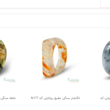
ونی کد
انگشتر سنگی عقیق روتایلی کد N177
حلقه سنگی عق