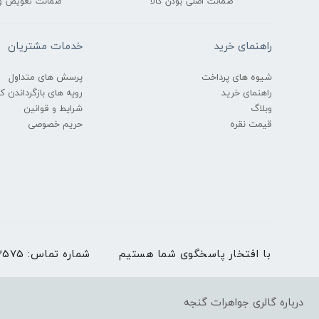
ضمانت اصلی بودن کالا
ضمانت تعویض و
راهنمای خرید
خدمات مشتریان
شیوه های پرداخت
پرسش های متداول
راهنمای خرید
رویه های بازگرداندن کال
وبلاگ
شرایط و قوانین
قیمت نقره
حریم خصوصی
با افتخار پاسخگوی شما هستیم
شماره تماس:
03536273575 | بغیر
درباره گالری جواهرات گنجه