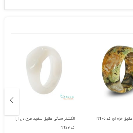
یق خزه ای کد N176
انگشتر سنگی عقیق سفید طرح دل آرا
کد N129