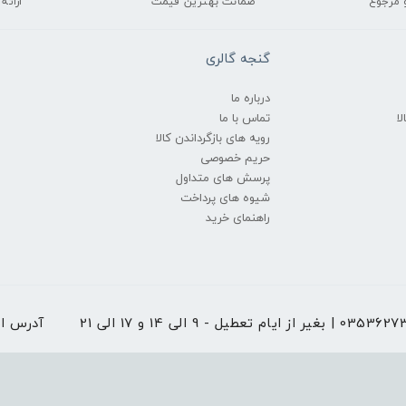
 مرجوع
ضمانت بهترین قیمت
ارائه
گنجه گالری
درباره ما
ا
تماس با ما
رویه های بازگرداندن کالا
حریم خصوصی
پرسش های متداول
شیوه های پرداخت
راهنمای خرید
 از ایام تعطیل - 9 الی 14 و 17 الی 21
آدرس ا