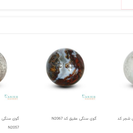
 شجر کد
گوی سنگی عقیق کد N2067
گوی سنگی عق
N2057