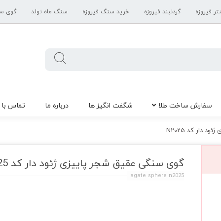
تر فیروزه
گردنبند فیروزه
خرید سنگ فیروزه
سنگ ماه تولد
گوی س
سفارش ساخت طلا
شگفت انگیز ها
درباره ما
تماس با 
 دار کد N2025
گوی سنگی عقیق شجر پاییزی ژئود دار کد N2025
agate sphere n2025