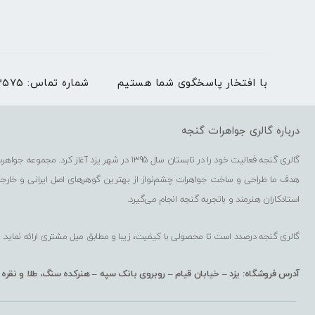
با افتخار پاسخگوی شما هستیم
شماره تماس:
03536273575 | بغیر
درباره گالری جواهرات گنجه
گالری گنجه فعالیت خود را در تابستان سال 1395 در شهر یزد آغاز کرد. مجموعه جواهرسازی گنجه شامل فروشگاه حضوری، فروشگاه اینترنتی، کارگاه گوهرتراشی و کارگاه طراحی و ساخت جواهرات است.
هدف ما طراحی و ساخت جواهرات چشم‌نواز از بهترین گوهرهای اصل ایرانی و خارج
استادکاران هنرمند و باتجربه گنجه انجام می‌گیرد.
گالری گنجه درصدد است تا محصولی با کیفیت، زیبا و مطابق میل مشتری ارائه نماید.
آدرس فروشگاه: یزد – خیابان قیام – روبروی بانک سپه – هنرکده سنگ، طلا و نقره