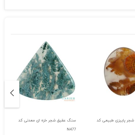
جر پاییزی طبیعی کد
سنگ عقیق شجر خزه ای معدنی کد
N477