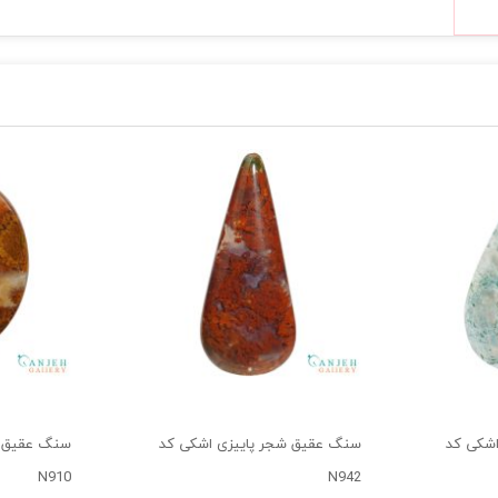
شکی کد
سنگ عقیق شجر پاییزی اشکی کد
سنگ عقیق ش
N910
N942