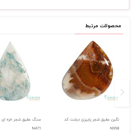
محصولات مرتبط
نگین عقیق شجر پاییزی درشت کد
سنگ عقیق شجر خزه ای ا
N471
N958