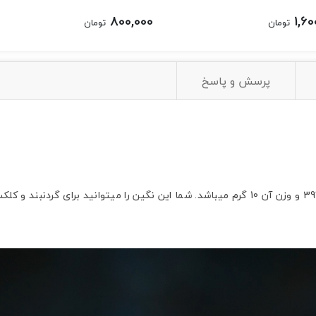
800,000
1,60
تومان
تومان
پرسش و پاسخ
نگین عقیق شجر دریایی اشکی شکل کد N314، سایز این نگین 34*39 و وزن آن 10 گرم میباشد. شما 