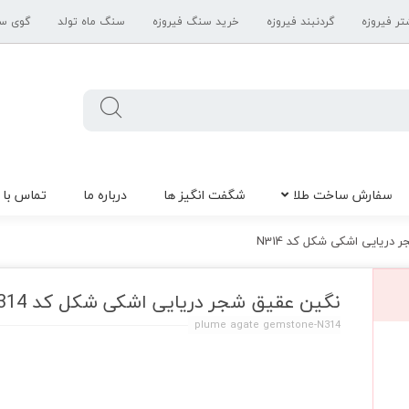
تر فیروزه
گردنبند فیروزه
خرید سنگ فیروزه
سنگ ماه تولد
گوی س
سفارش ساخت طلا
شگفت انگیز ها
درباره ما
تماس با 
دریایی اشکی شکل کد N314
نگین عقیق شجر دریایی اشکی شکل کد N314
plume agate gemstone-N314