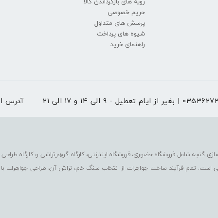
رویه های بازگرداندن کالا
حریم خصوصی
پرسش های متداول
شیوه های پرداخت
راهنمای خرید
 از ایام تعطیل - 9 الی 14 و 17 الی 21
آدرس ا
ی است. تمام فرآیند ساخت جواهرات از انتخاب سنگ خام، تراش آن، طراحی جواهرات با