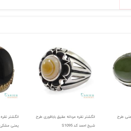
منی طرح
انگشتر نقره مردانه عقیق باباقوری طرح
انگشتر نقره 
شیخ احمد کد S1095
یمنی مشکی طرح