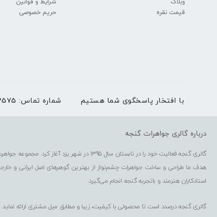
وبلاگ
شرایط و قوانین
قیمت نقره
حریم خصوصی
با افتخار پاسخگوی شما هستیم
شماره تماس:
03536273575 | بغیر
درباره گالری جواهرات گنجه
گالری گنجه فعالیت خود را در تابستان سال 1395 در شهر یزد آغاز کرد. مجموعه جواهرسازی گنجه شامل فروشگاه حضوری، فروشگاه اینترنتی، کارگاه گوهرتراشی و کارگاه طراحی و ساخت جواهرات است.
هدف ما طراحی و ساخت جواهرات چشم‌نواز از بهترین گوهرهای اصل ایرانی و خارج
استادکاران هنرمند و باتجربه گنجه انجام می‌گیرد.
گالری گنجه درصدد است تا محصولی با کیفیت، زیبا و مطابق میل مشتری ارائه نماید.