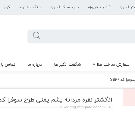
تر فیروزه
گردنبند فیروزه
خرید سنگ فیروزه
سنگ ماه تولد
گوی س
سفارش ساخت طلا
شگفت انگیز ها
درباره ما
تماس با 
 کد S1149
انگشتر نقره مردانه یشم یمنی طرح سوفرا کد 1149
silver ring with jade-code S1149