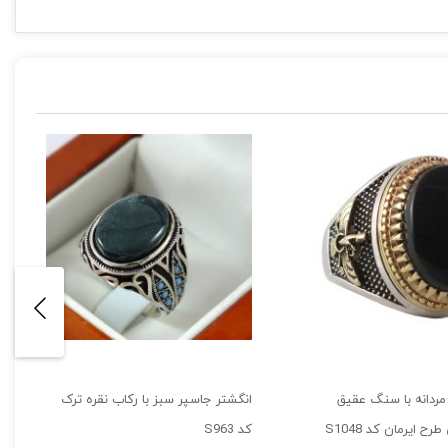
مردانه با سنگ عقیق
انگشتر جاسپر سبز با رکاب نقره ترک
 ایرمان کد S1048
کد S963