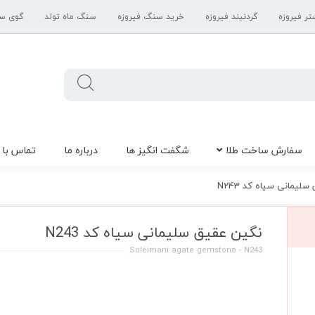
تر فیروزه
گردنبند فیروزه
خرید سنگ فیروزه
سنگ ماه تولد
گوی س
سفارش ساخت طلا
شگفت انگیز ها
درباره ما
تماس با 
لیمانی سیاه کد N243
نگین عقیق سلیمانی سیاه کد N243
Soleimani agate gemstone - N243