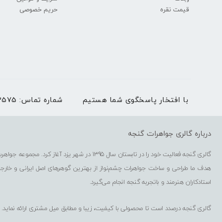
قیمت نقره
حریم خصوصی
سنگ راف عقیق سلیما
با افتخار پاسخگوی شما هستیم
شماره تماس:
03536273575 | بغیر
درباره گالری جواهرات گنجه
گالری گنجه فعالیت خود را در تابستان سال 1395 در شهر یزد آغاز کرد. مجموعه جواهرسازی گنجه شامل فروشگاه حضوری، فروشگاه اینترنتی، کارگاه گوهرتراشی و کارگاه طراحی و ساخت جواهرات است.
هدف ما طراحی و ساخت جواهرات چشم‌نواز از بهترین گوهرهای اصل ایرانی و خارج
استادکاران هنرمند و باتجربه گنجه انجام می‌گیرد.
گالری گنجه درصدد است تا محصولی با کیفیت، زیبا و مطابق میل مشتری ارائه نماید.