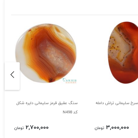
رخ سلیمانی تراش دامله
سنگ عقیق قرمز سلیمانی دایره شکل
کد N498
2,700,000
3,000,000
تومان
تومان