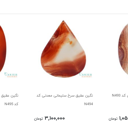
N493
نگین عقیق سرخ سلیمانی معدنی کد
نگین عقیق س
N494
کد N495
3,100,000
1,05
تومان
تومان