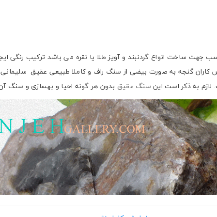
 سیاه کد N243 با ابعاد 32*18 میلی متر مناسب جهت ساخت انواع گردنبند و آویز طلا یا نقره م
لازم به ذکر است این
سنگ عقیق
بدون هر گونه احیا و بهسازی و سنگ آن