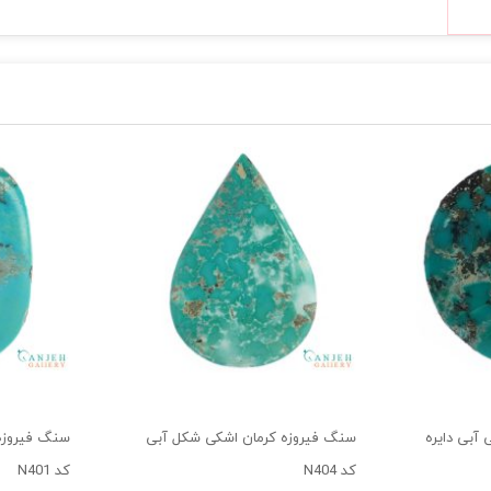
آبی دایره
سنگ فیروزه کرمان اشکی شکل آبی
سنگ فیروزه
کد N404
کد N401