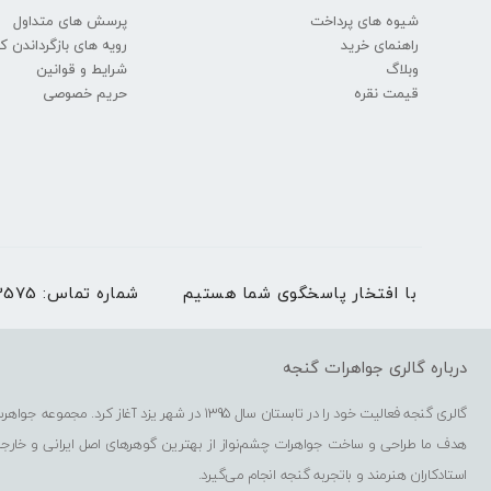
شیوه های پرداخت
پرسش های متداول
راهنمای خرید
رویه های بازگرداندن کال
وبلاگ
شرایط و قوانین
قیمت نقره
حریم خصوصی
با افتخار پاسخگوی شما هستیم
شماره تماس:
03536273575 | بغیر
درباره گالری جواهرات گنجه
گالری گنجه فعالیت خود را در تابستان سال 1395 در شهر یزد آغاز کرد. مجموعه جواهرسازی گنجه شامل فروشگاه حضوری، فروشگاه اینترنتی، کارگاه گوهرتراشی و کارگاه طراحی و ساخت جواهرات است.
هدف ما طراحی و ساخت جواهرات چشم‌نواز از بهترین گوهرهای اصل ایرانی و خارج
استادکاران هنرمند و باتجربه گنجه انجام می‌گیرد.