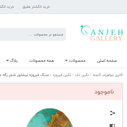
خرید انگشتر عقیق
خرید انگش
گالری
صفحه اصلی
محصولات
همه محصولات
بلاگ
جواهرات
گنجه
سنگ فیروزه نیشابور شجر رگه طلای
گالری جواهرات گنجه
/
نگین تک
/
نگین فیروزه
/
ناموجود