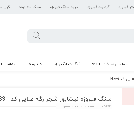
تر فیروزه
گردنبند فیروزه
خرید سنگ فیروزه
سنگ ماه تولد
گوی س
سفارش ساخت طلا
شگفت انگیز ها
درباره ما
تماس با 
ی کد N831
سنگ فیروزه نیشابور شجر رگه طلایی کد N831
Turquoise neyshabour gem-N831