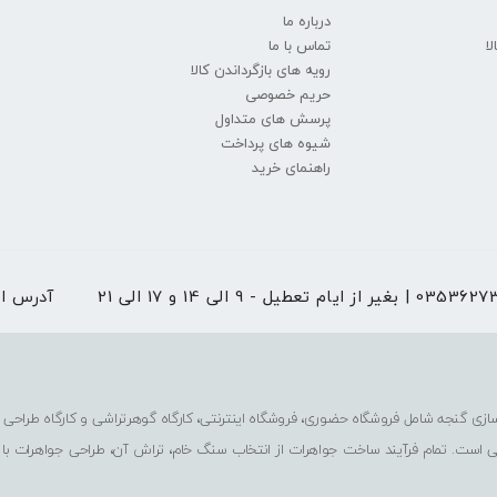
درباره ما
ا
تماس با ما
رویه های بازگرداندن کالا
حریم خصوصی
پرسش های متداول
شیوه های پرداخت
راهنمای خرید
 از ایام تعطیل - 9 الی 14 و 17 الی 21
آدرس ا
ی است. تمام فرآیند ساخت جواهرات از انتخاب سنگ خام، تراش آن، طراحی جواهرات با