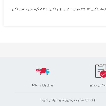
این سنگ زیبا از معدن فیروزه نیشابور استخراج شده است. سنگ فیروزه نیشابور شجر رگه طلایی کاملا اصل و طبیعی و بدون بهسازی است. ابعاد نگین 16*27 میلی متر و وزن نگین 5.32 گرم می باشد. نگین
 فاکتور معتبر
ارسال رایگان 5M+
از تخفیف‌ها و جدیدترین‌های ما‌ باخبر شوید: