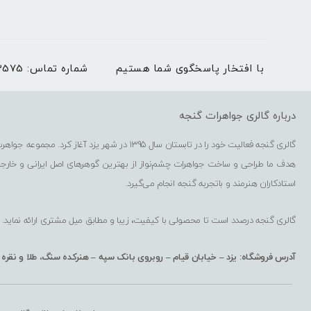
با افتخار پاسخگوی شما هستیم
شماره تماس:
03536273575 | بغیر
درباره گالری جواهرات گنجه
گالری گنجه فعالیت خود را در تابستان سال 1395 در شهر یزد آغاز کرد. مجموعه جواهرسازی گنجه شامل فروشگاه حضوری، فروشگاه اینترنتی، کارگاه گوهرتراشی و کارگاه طراحی و ساخت جواهرات است.
هدف ما طراحی و ساخت جواهرات چشم‌نواز از بهترین گوهرهای اصل ایرانی و خارج
استادکاران هنرمند و باتجربه گنجه انجام می‌گیرد.
گالری گنجه درصدد است تا محصولی با کیفیت، زیبا و مطابق میل مشتری ارائه نماید.
آدرس فروشگاه: یزد – خیابان قیام – روبروی بانک سپه – هنرکده سنگ، طلا و نقره