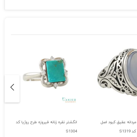
مردانه عقیق کبود اصل
انگشتر نقره زنانه فیروزه طرح روژیا کد
S131
S1304