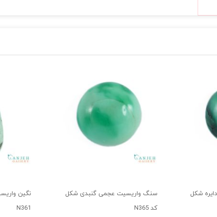
ایره شکل
سنگ واریسیت عجمی گنبدی شکل
نگین واریس
کد N365
N361