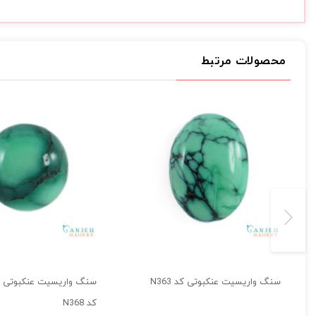
محصولات مرتبط
سنگ واریسیت عنکبوتی کد N363
سنگ واریسیت عنکبوتی د
کد N368