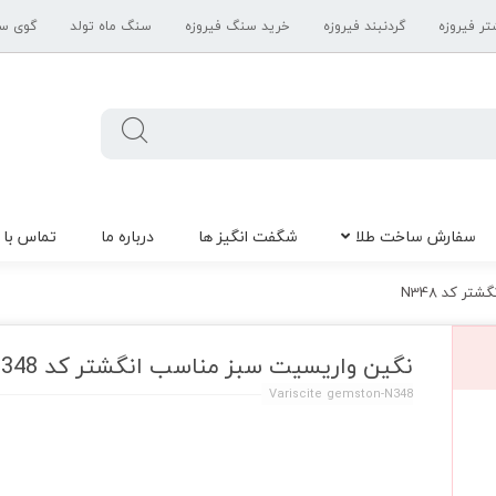
تر فیروزه
گردنبند فیروزه
خرید سنگ فیروزه
سنگ ماه تولد
گوی س
سفارش ساخت طلا
شگفت انگیز ها
درباره ما
تماس با 
ر کد N348
نگین واریسیت سبز مناسب انگشتر کد N348
Variscite gemston-N348