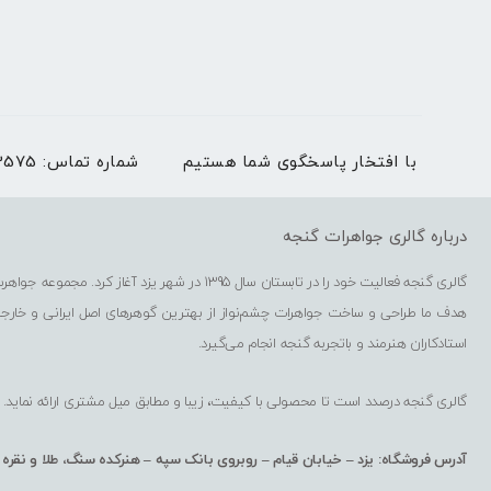
با افتخار پاسخگوی شما هستیم
شماره تماس:
03536273575 | بغیر
درباره گالری جواهرات گنجه
گالری گنجه فعالیت خود را در تابستان سال 1395 در شهر یزد آغاز کرد. مجموعه جواهرسازی گنجه شامل فروشگاه حضوری، فروشگاه اینترنتی، کارگاه گوهرتراشی و کارگاه طراحی و ساخت جواهرات است.
هدف ما طراحی و ساخت جواهرات چشم‌نواز از بهترین گوهرهای اصل ایرانی و خارج
استادکاران هنرمند و باتجربه گنجه انجام می‌گیرد.
گالری گنجه درصدد است تا محصولی با کیفیت، زیبا و مطابق میل مشتری ارائه نماید.
آدرس فروشگاه: یزد – خیابان قیام – روبروی بانک سپه – هنرکده سنگ، طلا و نقره