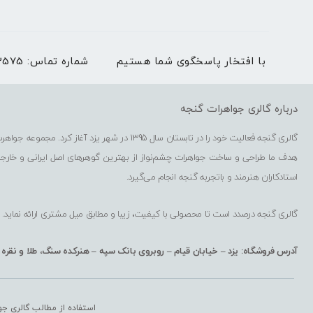
با افتخار پاسخگوی شما هستیم
شماره تماس:
03536273575 | بغیر
درباره گالری جواهرات گنجه
گالری گنجه فعالیت خود را در تابستان سال 1395 در شهر یزد آغاز کرد. مجموعه جواهرسازی گنجه شامل فروشگاه حضوری، فروشگاه اینترنتی، کارگاه گوهرتراشی و کارگاه طراحی و ساخت جواهرات است.
هدف ما طراحی و ساخت جواهرات چشم‌نواز از بهترین گوهرهای اصل ایرانی و خارج
استادکاران هنرمند و باتجربه گنجه انجام می‌گیرد.
گالری گنجه درصدد است تا محصولی با کیفیت، زیبا و مطابق میل مشتری ارائه نماید.
آدرس فروشگاه: یزد – خیابان قیام – روبروی بانک سپه – هنرکده سنگ، طلا و نقره
استفاده از مطالب گالری جو