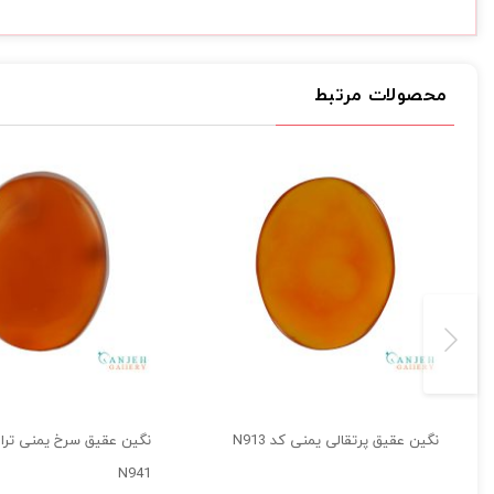
محصولات مرتبط
نگین عقیق پرتقالی یمنی کد N913
نگین عقیق سرخ یمنی ترا
N941