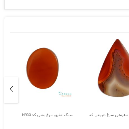
لیمانی سرخ طبیعی کد
سنگ عقیق سرخ یمنی کد N930