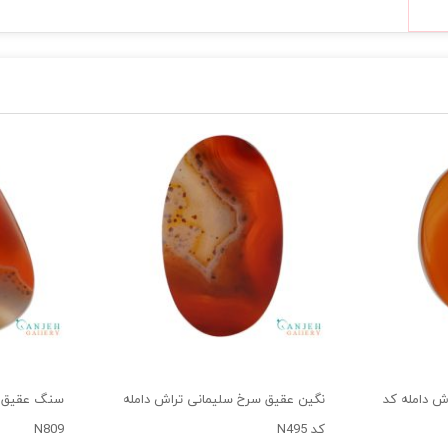
ش دامله کد
نگین عقیق سرخ سلیمانی تراش دامله
سنگ عقیق س
کد N495
N809