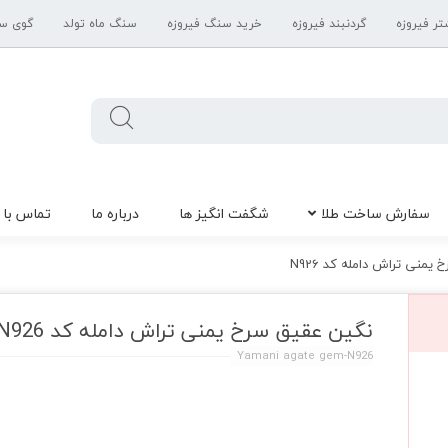
تر فیروزه
گردنبند فیروزه
خرید سنگ فیروزه
سنگ ماه تولد
گوی س
سفارش ساخت طلا
شگفت انگیز ها
درباره ما
تماس با 
یمنی تراش دامله کد N926
نگین عقیق سرخ یمنی تراش دامله کد N926
Yamani agate gem-N926