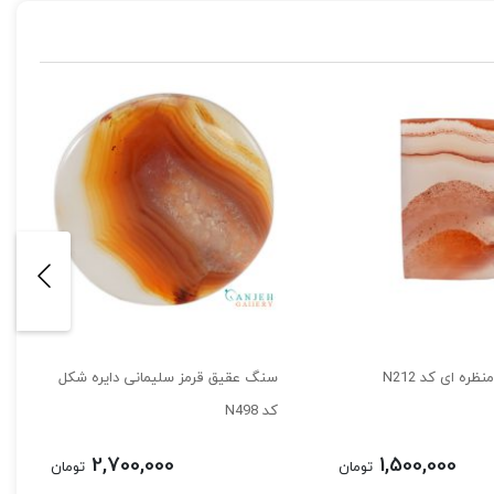
ره ای کد N212
سنگ عقیق قرمز سلیمانی دایره شکل
کد N498
2,700,000
1,500,000
تومان
تومان