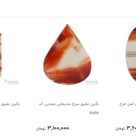
 اصل طرح
نگین عقیق سرخ سلیمانی معدنی کد
نگین عقیق منظ
N494
3,100,000
3,6
تومان
تومان