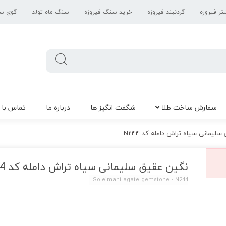
تر فیروزه
گردنبند فیروزه
خرید سنگ فیروزه
سنگ ماه تولد
گوی س
سفارش ساخت طلا
شگفت انگیز ها
درباره ما
تماس با 
لیمانی سیاه تراش دامله کد N244
نگین عقیق سلیمانی سیاه تراش دامله کد N244
Soleimani agate gemstone - N244