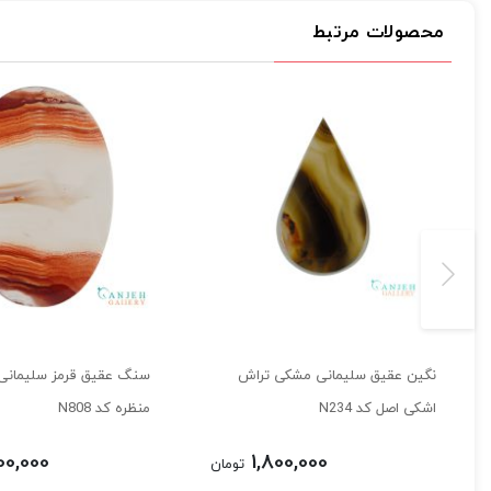
محصولات مرتبط
نگین عقیق سلیمانی مشکی تراش
سنگ عقیق قرمز سلیمانی
اشکی اصل کد N234
منظره کد N808
00,000
1,800,000
تومان